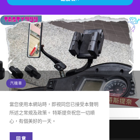
汽機車
機車後照鏡增高螺絲推薦M8 M10
當您使用本網站時，即視同您已接受本聲明
想安裝機車手機架，卻發現後照鏡鎖螺絲的
所述之常規及政策。 特斯提奈祝您一切順
地...
心，有個美好的一天。
READ MORE
同意