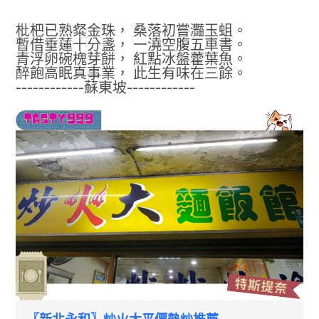
枇杷已熟粲金珠， 桑落初嘗灩玉蛆。
暫借垂蓮十分盞， 一澆空腹五車書。
青浮卵碗槐芽餅， 紅點冰盤藿葉魚。
醉飽高眠真事業， 此生有味在三餘。
------------蘇東坡------------