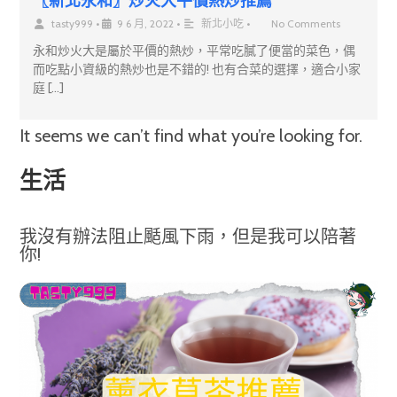
〖新北永和〗炒火大平價熱炒推薦
tasty999
•
9 6 月, 2022
•
新北小吃
•
No Comments
永和炒火大是屬於平價的熱炒，平常吃膩了便當的菜色，偶
而吃點小資級的熱炒也是不錯的! 也有合菜的選擇，適合小家
庭 […]
It seems we can’t find what you’re looking for.
生活
我沒有辦法阻止颳風下雨，但是我可以陪著
你!