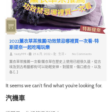
2022薰衣草茶推薦!功效禁忌哪裡買一次看-特
斯提奈一起吃喝玩樂
tasty999
•
25 6 月, 2022
•
生活
•
No Comments
薰衣草茶推薦一次看!薰衣草在歷史上使用已經很久遠，從古
埃及到古希臘都有!可以助眠安神，對腸胃，傷口癒合，以及
各 […]
It seems we can’t find what you’re looking for.
汽機車