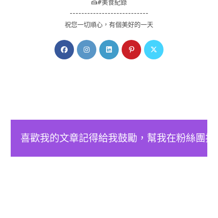
🍰#美食紀錄
---------------------------
祝您一切順心，有個美好的一天
Opens
Opens
Opens
Opens
Opens
in
in
in
in
in
a
a
a
a
a
new
new
new
new
new
tab
tab
tab
tab
tab
喜歡我的文章記得給我鼓勵，幫我在粉絲團按