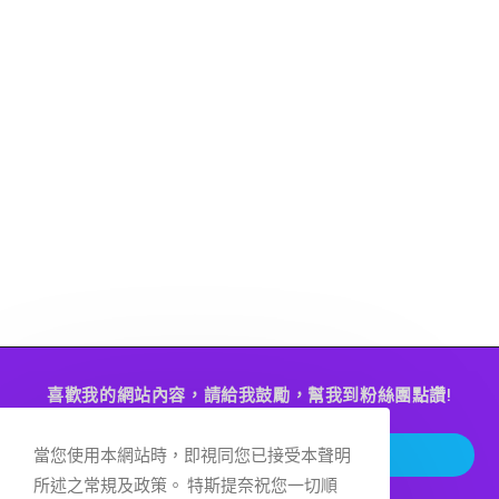
喜歡我的網站內容，請給我鼓勵，幫我到粉絲團點讚!
Op
點讚去!!
當您使用本網站時，即視同您已接受本聲明
in
所述之常規及政策。 特斯提奈祝您一切順