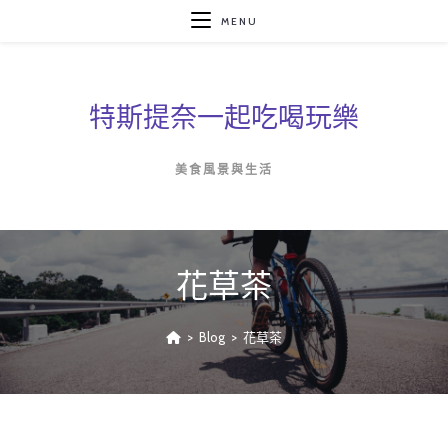
Skip
MENU
to
content
特斯提奈一起吃喝玩樂
美食風景與生活
花草茶
>
Blog
>
花草茶