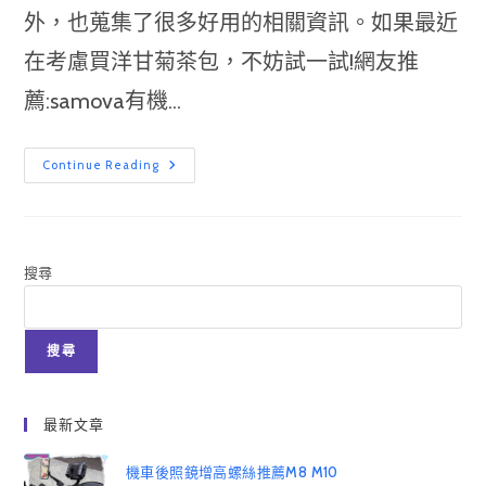
外，也蒐集了很多好用的相關資訊。如果最近
在考慮買洋甘菊茶包，不妨試一試!網友推
薦:samova有機...
2022
Continue Reading
洋
甘
菊
茶
推
薦!9
種
搜尋
功
效
2
個
禁
搜尋
忌
一
次
看
最新文章
機車後照鏡增高螺絲推薦M8 M10