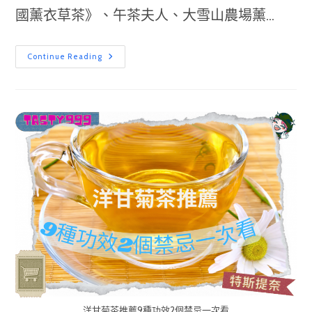
國薰衣草茶》、午茶夫人、大雪山農場薰...
2022
Continue Reading
薰
衣
草
茶
推
薦!
功
效
禁
忌
哪
裡
買
一
次
看-
特
斯
提
奈
一
起
吃
喝
玩
樂
洋甘菊茶推薦9種功效2個禁忌一次看