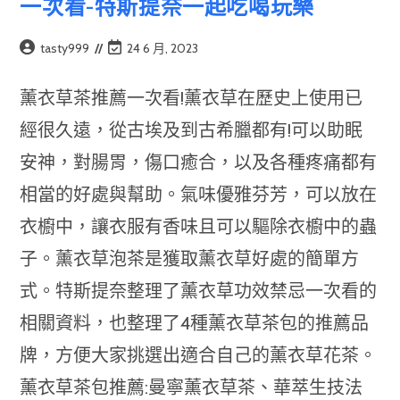
一次看-特斯提奈一起吃喝玩樂
Post
Post
tasty999
24 6 月, 2023
author:
last
modified:
薰衣草茶推薦一次看!薰衣草在歷史上使用已
經很久遠，從古埃及到古希臘都有!可以助眠
安神，對腸胃，傷口癒合，以及各種疼痛都有
相當的好處與幫助。氣味優雅芬芳，可以放在
衣櫥中，讓衣服有香味且可以驅除衣櫥中的蟲
子。薰衣草泡茶是獲取薰衣草好處的簡單方
式。特斯提奈整理了薰衣草功效禁忌一次看的
相關資料，也整理了4種薰衣草茶包的推薦品
牌，方便大家挑選出適合自己的薰衣草花茶。
薰衣草茶包推薦:曼寧薰衣草茶、華萃生技法